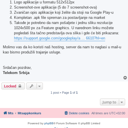
Logo aplikacije u formatu 512x512px
Screenshot-ove aplikacije (5 do 7 screenshot-ova)
Zvaničan opis aplikacije koji želite da stoji na Google Play-u
Kompletan .apk file spreman za postavljanje na market
Takođe je potrebno da nam pošaljete i jednu sliku rezolucije
1024x500 px za Feature graphics. U narednom linku možete
pogledati šta tačno predstavlja ova slika i gde će biti prikazana:
https://support.google.com/googleplay/a ... 6610?hl=en
Molimo vas da ko koristi naš hosting, server da nam to naglasi u mail-u
kao bismo produžili trajanje usluge.
Srdačan pozdrav,
Telekom Srbija
Locked
1 post • Page
1
of
1
Jump to
Mts
Mtsappkonkurs
Delete cookies
All times are
UTC+02:00
Powered by
phpBB
® Forum Software © phpBB Limited