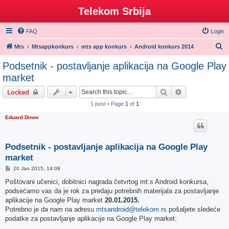
Telekom Srbija
FAQ
Login
S
Mts
Mtsappkonkurs
mts app konkurs
Android konkurs 2014
e
Podsetnik - postavljanje aplikacija na Google Play
a
market
r
Search
Advanced sear
Locked
c
1 post • Page
1
of
1
h
Eduard Dinov
Podsetnik - postavljanje aplikacija na Google Play
market
P
20 Jan 2015, 14:08
o
s
Poštovani učenici, dobitnici nagrada četvrtog mt:s Android konkursa,
t
podsećamo vas da je rok za predaju potrebnih materijala za postavljanje
aplikacije na Google Play market
20.01.2015.
Potrebno je da nam na adresu
mtsandroid@telekom.rs
pošaljete sledeće
podatke za postavljanje aplikacije na Google Play market: