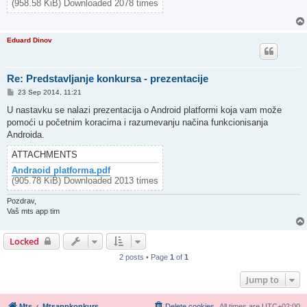
(958.58 KiB) Downloaded 2078 times
Eduard Dinov
Re: Predstavljanje konkursa - prezentacije
P
23 Sep 2014, 11:21
o
s
U nastavku se nalazi prezentacija o Android platformi koja vam može
t
pomoći u početnim koracima i razumevanju načina funkcionisanja
Androida.
ATTACHMENTS
Andraoid platforma.pdf
(905.78 KiB) Downloaded 2013 times
Pozdrav,
Vaš mts app tim
Locked
2 posts • Page
1
of
1
Jump to
Mts
Mtsappkonkurs
Delete cookies
All times are
UTC+02:00