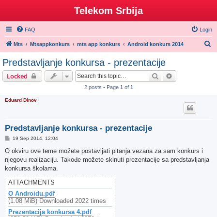
Telekom Srbija
FAQ
Login
S
Mts
Mtsappkonkurs
mts app konkurs
Android konkurs 2014
e
Predstavljanje konkursa - prezentacije
a
Search
Advanced sear
Locked
r
2 posts • Page
1
of
1
c
Eduard Dinov
h
Predstavljanje konkursa - prezentacije
P
19 Sep 2014, 12:04
o
s
O okviru ove teme možete postavljati pitanja vezana za sam konkurs i
t
njegovu realizaciju. Takođe možete skinuti prezentacije sa predstavljanja
konkursa školama.
ATTACHMENTS
O Androidu.pdf
(1.08 MiB) Downloaded 2022 times
Prezentacija konkursa 4.pdf