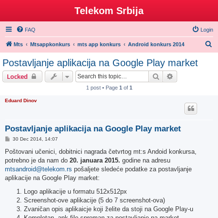
Telekom Srbija
FAQ
Login
S
Mts
Mtsappkonkurs
mts app konkurs
Android konkurs 2014
e
Postavljanje aplikacija na Google Play market
a
Search
Advanced sear
Locked
r
1 post • Page
1
of
1
c
Eduard Dinov
h
Postavljanje aplikacija na Google Play market
P
30 Dec 2014, 14:07
o
s
Poštovani učenici, dobitnici nagrada četvrtog mt:s Andoid konkursa,
t
potrebno je da nam do
20. januara 2015.
godine na adresu
mtsandroid@telekom.rs
pošaljete sledeće podatke za postavljanje
aplikacije na Google Play market:
Logo aplikacije u formatu 512x512px
Screenshot-ove aplikacije (5 do 7 screenshot-ova)
Zvaničan opis aplikaicje koji želite da stoji na Google Play-u
Kompletan .apk file spreman za postavljanje na market