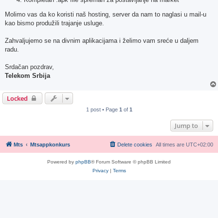
Molimo vas da ko koristi naš hosting, server da nam to naglasi u mail-u
kao bismo produžili trajanje usluge.
Zahvaljujemo se na divnim aplikacijama i želimo vam sreće u daljem
radu.
Srdačan pozdrav,
Telekom Srbija
Locked
1 post • Page
1
of
1
Jump to
Mts
Mtsappkonkurs
Delete cookies
All times are
UTC+02:00
Powered by
phpBB
® Forum Software © phpBB Limited
Privacy
|
Terms