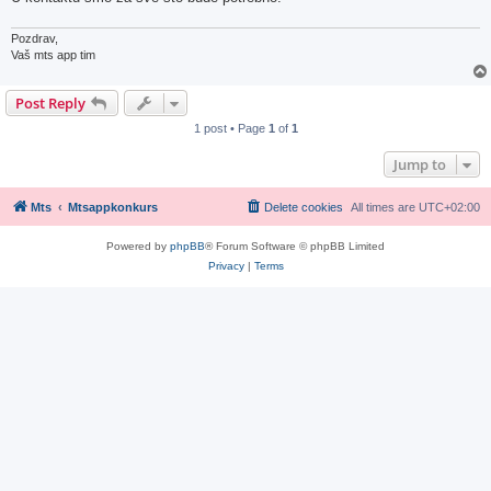
Pozdrav,
Vaš mts app tim
Post Reply
1 post • Page
1
of
1
Jump to
Mts
Mtsappkonkurs
Delete cookies
All times are
UTC+02:00
Powered by
phpBB
® Forum Software © phpBB Limited
Privacy
|
Terms