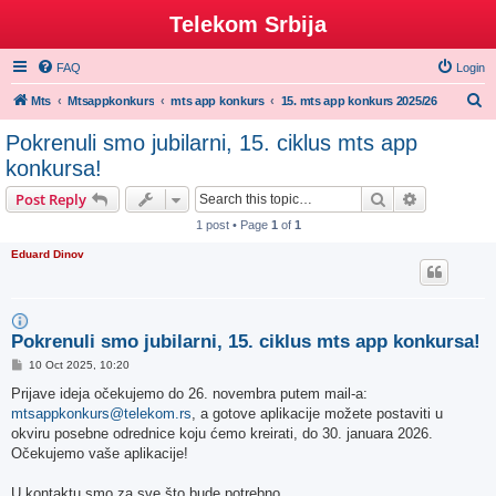
Telekom Srbija
FAQ
Login
S
Mts
Mtsappkonkurs
mts app konkurs
15. mts app konkurs 2025/26
e
Pokrenuli smo jubilarni, 15. ciklus mts app
a
konkursa!
r
Search
Advanced s
Post Reply
c
1 post • Page
1
of
1
h
Eduard Dinov
Pokrenuli smo jubilarni, 15. ciklus mts app konkursa!
P
10 Oct 2025, 10:20
o
s
Prijave ideja očekujemo do 26. novembra putem mail-a:
t
mtsappkonkurs@telekom.rs
, a gotove aplikacije možete postaviti u
okviru posebne odrednice koju ćemo kreirati, do 30. januara 2026.
Očekujemo vaše aplikacije!
U kontaktu smo za sve što bude potrebno.