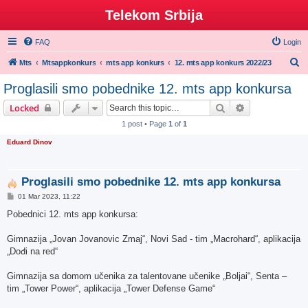
Telekom Srbija
FAQ
Login
S
Mts
Mtsappkonkurs
mts app konkurs
12. mts app konkurs 2022/23
e
Proglasili smo pobednike 12. mts app konkursa
a
Search
Advanced sear
Locked
r
1 post • Page
1
of
1
c
Eduard Dinov
h
Proglasili smo pobednike 12. mts app konkursa
P
01 Mar 2023, 11:22
o
s
Pobednici 12. mts app konkursa:
t
Gimnazija „Jovan Jovanovic Zmaj“, Novi Sad - tim „Macrohard“, aplikacija
„Dođi na red“
Gimnazija sa domom učenika za talentovane učenike „Boljai“, Senta –
tim „Tower Power“, aplikacija „Tower Defense Game“