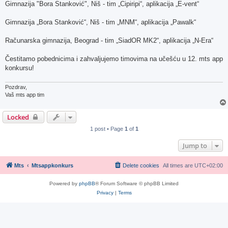
Gimnazija "Bora Stanković", Niš - tim „Cipiripi“, aplikacija „E-vent“
Gimnazija „Bora Stanković“, Niš - tim „MNM“, aplikacija „Pawalk“
Računarska gimnazija, Beograd - tim „SiadOR MK2“, aplikacija „N-Era“
Čestitamo pobednicima i zahvaljujemo timovima na učešću u 12. mts app
konkursu!
Pozdrav,
Vaš mts app tim
Locked
1 post • Page
1
of
1
Jump to
Mts
Mtsappkonkurs
Delete cookies
All times are
UTC+02:00
Powered by
phpBB
® Forum Software © phpBB Limited
Privacy
|
Terms