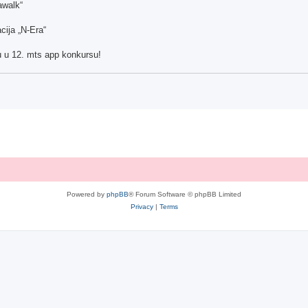
awalk“
cija „N-Era“
 u 12. mts app konkursu!
Powered by
phpBB
® Forum Software © phpBB Limited
Privacy
|
Terms