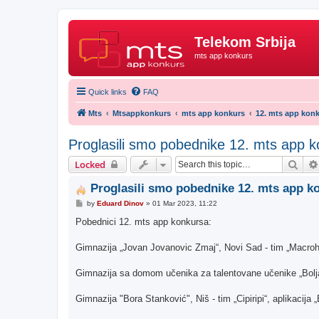
Telekom Srbija
mts app konkurs
Quick links
FAQ
Mts
Mtsappkonkurs
mts app konkurs
12. mts app konk
Proglasili smo pobednike 12. mts app 
Sear
Locked
Proglasili smo pobednike 12. mts app k
P
by
Eduard Dinov
»
01 Mar 2023, 11:22
o
s
Pobednici 12. mts app konkursa:
t
Gimnazija „Jovan Jovanovic Zmaj“, Novi Sad - tim „Macrohar
Gimnazija sa domom učenika za talentovane učenike „Bolja
Gimnazija "Bora Stanković", Niš - tim „Cipiripi“, aplikacija 