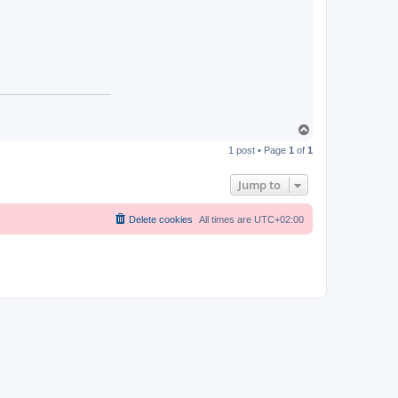
T
o
1 post • Page
1
of
1
p
Jump to
Delete cookies
All times are
UTC+02:00