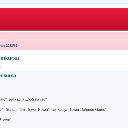
urs 2022/23
konkursa
ch
Advanced search
onkursa
d“, aplikacija „Dođi na red“
i“, Senta – tim „Tower Power“, aplikacija „Tower Defense Game“
„E-vent“