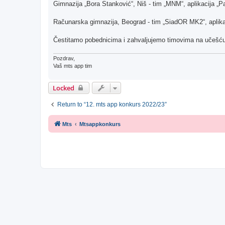
Gimnazija „Bora Stanković“, Niš - tim „MNM“, aplikacija „P
Računarska gimnazija, Beograd - tim „SiadOR MK2“, aplika
Čestitamo pobednicima i zahvaljujemo timovima na učešću
Pozdrav,
Vaš mts app tim
Locked
Return to “12. mts app konkurs 2022/23”
Mts
Mtsappkonkurs