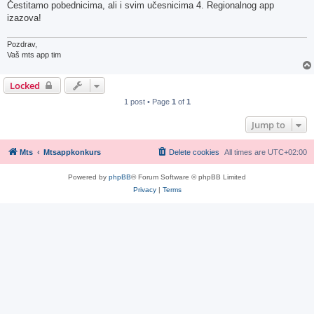
Čestitamo pobednicima, ali i svim učesnicima 4. Regionalnog app
izazova!
Pozdrav,
Vaš mts app tim
Locked
1 post • Page
1
of
1
Jump to
Mts
Mtsappkonkurs
Delete cookies
All times are
UTC+02:00
Powered by
phpBB
® Forum Software © phpBB Limited
Privacy
|
Terms