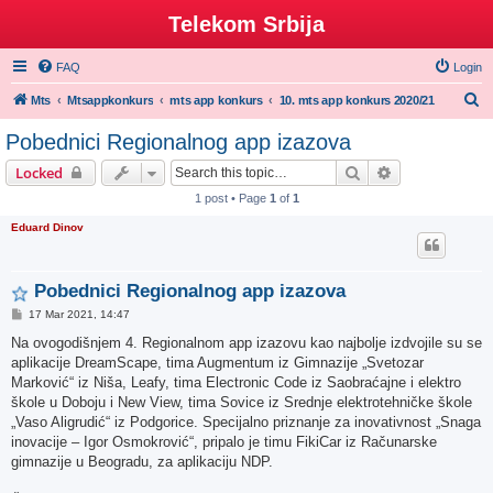
Telekom Srbija
FAQ
Login
S
Mts
Mtsappkonkurs
mts app konkurs
10. mts app konkurs 2020/21
e
Pobednici Regionalnog app izazova
a
Search
Advanced sear
Locked
r
1 post • Page
1
of
1
c
Eduard Dinov
h
Pobednici Regionalnog app izazova
P
17 Mar 2021, 14:47
o
s
Na ovogodišnjem 4. Regionalnom app izazovu kao najbolje izdvojile su se
t
aplikacije DreamScape, tima Augmentum iz Gimnazije „Svetozar
Marković“ iz Niša, Leafy, tima Electronic Code iz Saobraćajne i elektro
škole u Doboju i New View, tima Sovice iz Srednje elektrotehničke škole
„Vaso Aligrudić“ iz Podgorice. Specijalno priznanje za inovativnost „Snaga
inovacije – Igor Osmokrović“, pripalo je timu FikiCar iz Računarske
gimnazije u Beogradu, za aplikaciju NDP.