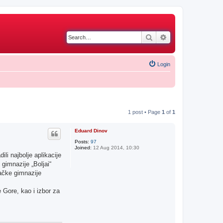
Search
Advanced search
Login
1 post • Page
1
of
1
Eduard Dinov
Posts:
97
Joined:
12 Aug 2014, 10:30
li najbolje aplikacije
gimnazije „Boljai“
načke gimnazije
 Gore, kao i izbor za