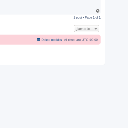
T
o
1 post • Page
1
of
1
p
Jump to
Delete cookies
All times are
UTC+02:00