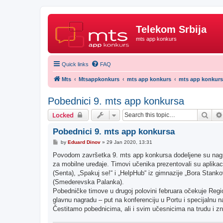
Telekom Srbija
mts app konkurs
Quick links
FAQ
Mts
Mtsappkonkurs
mts app konkurs
mts app konkurs
Pobednici 9. mts app konkursa
Sear
Locked
Pobednici 9. mts app konkursa
P
by
Eduard Dinov
»
29 Jan 2020, 13:31
o
s
Povodom završetka 9. mts app konkursa dodeljene su nagrade,
t
za mobilne uređaje. Timovi učenika prezentovali su aplikaci
(Senta), „Spakuj se!“ i „HelpHub“ iz gimnazije „Bora Stankov
(Smederevska Palanka).
Pobedničke timove u drugoj polovini februara očekuje Regio
glavnu nagradu – put na konferenciju u Portu i specijalnu n
Čestitamo pobednicima, ali i svim učesnicima na trudu i zna