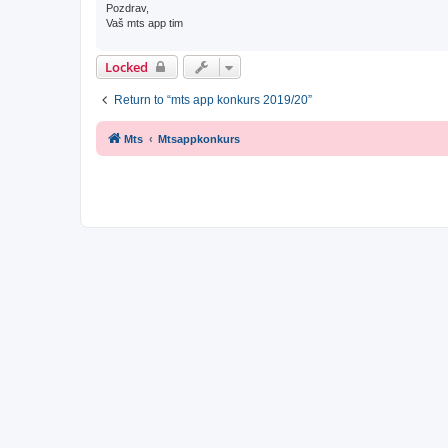
Pozdrav,
Vaš mts app tim
Locked
Return to “mts app konkurs 2019/20”
Mts
Mtsappkonkurs