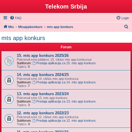
Telekom Srbija
FAQ
Login
S
Mts
Mtsappkonkurs
mts app konkurs
e
mts app konkurs
a
Forum
r
c
15. mts app konkurs 2025/26
Pokrenuli smo jubilarni, 15. ciklus mts app konkursa!
h
Subforum:
Predaja aplikacija za 15. mts app konkurs
Topics:
5
14. mts app konkurs 2024/25
Pokrenuli smo 14. ciklus mts app konkursa
Subforum:
Predaja aplikacija za 14. mts app konkurs
Topics:
7
13. mts app konkurs 2023/24
Pokrenuli smo 13. mts app konkurs
Subforum:
Predaja aplikacija za 13. mts app konkurs
Topics:
3
12. mts app konkurs 2022/23
Pokrenuli smo 12. ciklus mts app konkursa
Subforum:
Predaja aplikacija za 12. mts app konkurs
Topics:
4