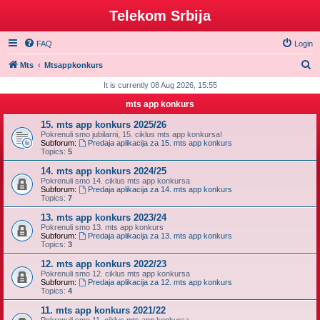
Telekom Srbija
FAQ
Login
S
Mts
Mtsappkonkurs
e
It is currently 08 Aug 2026, 15:55
a
mts app konkurs
r
15. mts app konkurs 2025/26
c
Pokrenuli smo jubilarni, 15. ciklus mts app konkursa!
Subforum:
Predaja aplikacija za 15. mts app konkurs
h
Topics:
5
14. mts app konkurs 2024/25
Pokrenuli smo 14. ciklus mts app konkursa
Subforum:
Predaja aplikacija za 14. mts app konkurs
Topics:
7
13. mts app konkurs 2023/24
Pokrenuli smo 13. mts app konkurs
Subforum:
Predaja aplikacija za 13. mts app konkurs
Topics:
3
12. mts app konkurs 2022/23
Pokrenuli smo 12. ciklus mts app konkursa
Subforum:
Predaja aplikacija za 12. mts app konkurs
Topics:
4
11. mts app konkurs 2021/22