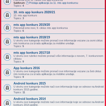
Pokrenuli smo 11. ciklus mts app konkursa
Subforum:
Predaja aplikacija za 11. mts app konkursu
Topics:
4
10. mts app konkurs 2020/21
10. mts app konkurs
Topics:
3
mts app konkurs 2019/20
Pokrenuli smo novi, 9. ciklus mts app konkursa
Topics:
6
mts app konkurs 2018/19
U okviru ove kategorije možete pronaći sve informacije vezane za osmi ciklus
mts konkursa za izradu aplikacija za mobilne uređaje.
Topics:
5
mts app konkurs 2017/18
U okviru ove rubrike možete pronaći više informacija o novom, 7. konkursnom
ciklusu
Topics:
9
App konkurs 2016
U okviru ove kategorije možete pronaći sve informacije vezane za šeti ciklus
mts konkursa za izradu aplikacija za mobilne uređaje.
Topics:
9
Android konkurs 2015
U okviru ove kategorije možete naći sve informacije koje se odnose na Android
konkurs 2015.godine.
Topics:
11
Android konkurs 2014
U okviru ove kategorije možete naći sve informacije koje se odnose na Android
konkurs 2014.godine.