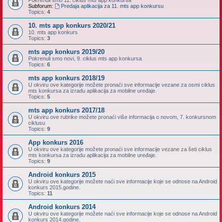
Pokrenuli smo 11. ciklus mts app konkursa
Subforum:
Predaja aplikacija za 11. mts app konkursu
Topics:
4
10. mts app konkurs 2020/21
10. mts app konkurs
Topics:
3
mts app konkurs 2019/20
Pokrenuli smo novi, 9. ciklus mts app konkursa
Topics:
6
mts app konkurs 2018/19
U okviru ove kategorije možete pronaći sve informacije vezane za osmi ciklus
mts konkursa za izradu aplikacija za mobilne uređaje.
Topics:
5
mts app konkurs 2017/18
U okviru ove rubrike možete pronaći više informacija o novom, 7. konkursnom
ciklusu
Topics:
9
App konkurs 2016
U okviru ove kategorije možete pronaći sve informacije vezane za šeti ciklus
mts konkursa za izradu aplikacija za mobilne uređaje.
Topics:
9
Android konkurs 2015
U okviru ove kategorije možete naći sve informacije koje se odnose na Android
konkurs 2015.godine.
Topics:
11
Android konkurs 2014
U okviru ove kategorije možete naći sve informacije koje se odnose na Android
konkurs 2014.godine.