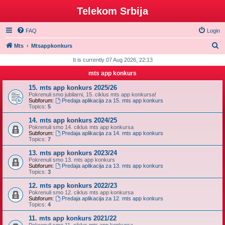
Telekom Srbija
FAQ
Login
S
Mts
Mtsappkonkurs
e
It is currently 07 Aug 2026, 22:13
a
mts app konkurs
r
15. mts app konkurs 2025/26
c
Pokrenuli smo jubilarni, 15. ciklus mts app konkursa!
Subforum:
Predaja aplikacija za 15. mts app konkurs
h
Topics:
5
14. mts app konkurs 2024/25
Pokrenuli smo 14. ciklus mts app konkursa
Subforum:
Predaja aplikacija za 14. mts app konkurs
Topics:
7
13. mts app konkurs 2023/24
Pokrenuli smo 13. mts app konkurs
Subforum:
Predaja aplikacija za 13. mts app konkurs
Topics:
3
12. mts app konkurs 2022/23
Pokrenuli smo 12. ciklus mts app konkursa
Subforum:
Predaja aplikacija za 12. mts app konkurs
Topics:
4
11. mts app konkurs 2021/22