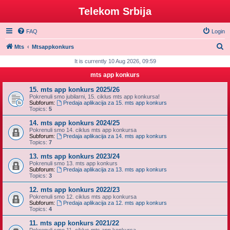
Telekom Srbija
FAQ
Login
S
Mts
Mtsappkonkurs
e
It is currently 10 Aug 2026, 09:59
a
mts app konkurs
r
15. mts app konkurs 2025/26
c
Pokrenuli smo jubilarni, 15. ciklus mts app konkursa!
Subforum:
Predaja aplikacija za 15. mts app konkurs
h
Topics:
5
14. mts app konkurs 2024/25
Pokrenuli smo 14. ciklus mts app konkursa
Subforum:
Predaja aplikacija za 14. mts app konkurs
Topics:
7
13. mts app konkurs 2023/24
Pokrenuli smo 13. mts app konkurs
Subforum:
Predaja aplikacija za 13. mts app konkurs
Topics:
3
12. mts app konkurs 2022/23
Pokrenuli smo 12. ciklus mts app konkursa
Subforum:
Predaja aplikacija za 12. mts app konkurs
Topics:
4
11. mts app konkurs 2021/22